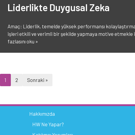
Liderlikte Duygusal Zeka
Amaç: Liderlik, temelde yüksek performansı kolaylaştırma
işleri etkili ve verimli bir şekilde yapmaya motive etmekle 
fazlasını oku »
1
2
Sonraki »
Hakkımızda
HW Ne Yapar?
Katılımcı Yorumları