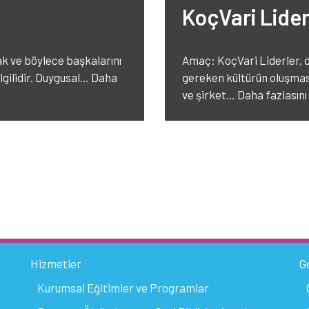
KoçVari Lider
k ve böylece başkalarını
Amaç: KoçVari Liderler, de
ilgilidir. Duygusal…
Daha
gereken kültürün oluşmasın
ve şirket…
Daha fazlasını
Hizmetler
G
Kurumsal Eğitimler ve Programlar