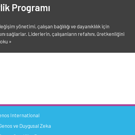
lik Programı
ğişim yönetimi, çalışan bağlılığı ve dayanıklılık için
ı sağlarlar. Liderlerin, çalışanların refahını, üretkenliğini
 oku »
enos International
Genos ve Duygusal Zeka