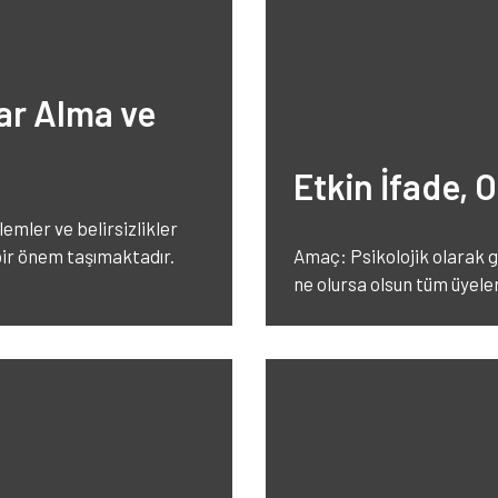
rar Alma ve
Etkin İfade, O
emler ve belirsizlikler
bir önem taşımaktadır.
Amaç: Psikolojik olarak gü
ne olursa olsun tüm üyel