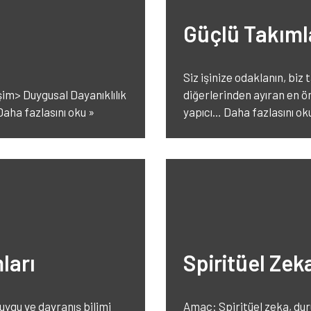
Güçlü Takımla
Siz işinize odaklanın, biz 
işim> Duygusal Dayanıklılık
diğerlerinden ayıran en öne
Daha fazlasını oku »
yapıcı…
Daha fazlasını ok
ları
Spiritüel Zeka
uygu ve davranış bilimi
Amaç: Spiritüel zeka, du